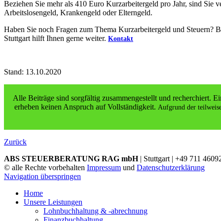
Beziehen Sie mehr als 410 Euro Kurzarbeitergeld pro Jahr, sind Sie v
Arbeitslosengeld, Krankengeld oder Elterngeld.
Haben Sie noch Fragen zum Thema Kurzarbeitergeld und Steuern? Ben
Stuttgart hilft Ihnen gerne weiter.
Kontakt
Stand: 13.10.2020
Alle Beiträge sind sorgfältig zusammengestellt und recherchiert.
erheben keinen Anspruch auf Vollständigkeit.
Aufgrund der teilweis
Zurück
ABS STEUERBERATUNG RAG mbH
| Stuttgart | +49 711 4609
© alle Rechte vorbehalten
Impressum
und
Datenschutzerklärung
Navigation überspringen
Home
Unsere Leistungen
Lohnbuchhaltung & -abrechnung
Finanzbuchhaltung