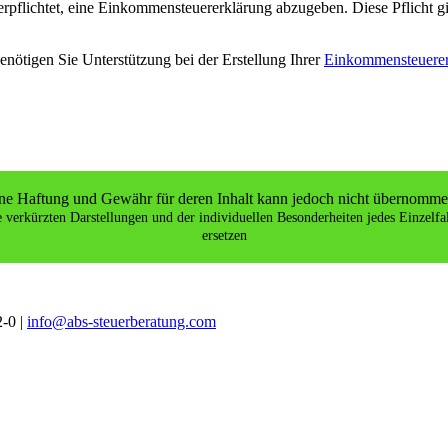
erpflichtet, eine Einkommensteuererklärung abzugeben. Diese Pflicht g
ötigen Sie Unterstützung bei der Erstellung Ihrer
Einkommensteuerer
 Eine Haftung und Gewähr für deren Inhalt kann jedoch nicht übernomme
e verkürzten Darstellungen und der individuellen Besonderheiten jedes Einzelf
ersetzen
2-0 |
info@abs-steuerberatung.com